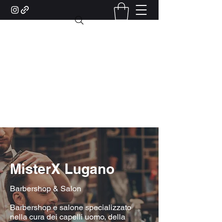
MisterX Barber Shop and
Salon Lugano
Piazzale Stazione, 6 - 6900 Lugano
(Accanto alla biglietteria)
+41 76 422 10 83
MisterX Lugano
Barbershop & Salon
Barbershop e salone specializzato
nella cura dei capelli uomo, della