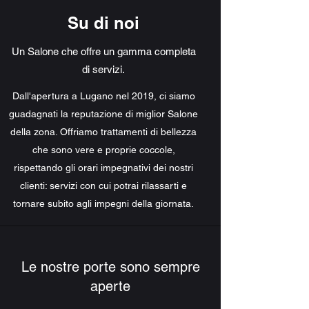
Su di noi
Un Salone che offre un gamma completa
di servizi.
Dall'apertura a Lugano nel 2019, ci siamo
guadagnati la reputazione di miglior Salone
della zona. Offriamo trattamenti di bellezza
che sono vere e proprie coccole,
rispettando gli orari impegnativi dei nostri
clienti: servizi con cui potrai rilassarti e
tornare subito agli impegni della giornata.
Da anni, il nostro team di esperti ha una
missione: fare in modo che i clienti si
Le nostre porte sono sempre
piacciano esteticamente e si sentano bene.
aperte
Contattaci e scopri subito cosa possono