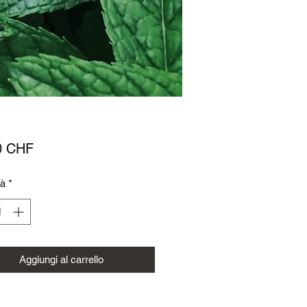
Prezzo
0 CHF
tà
*
Aggiungi al carrello