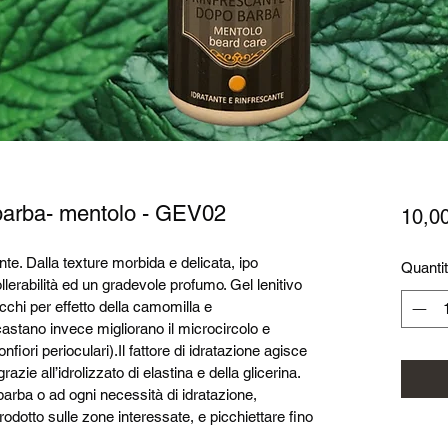
barba- mentolo - GEV02
10,0
te. Dalla texture morbida e delicata, ipo 
Quanti
lerabilità ed un gradevole profumo. Gel lenitivo 
chi per effetto della camomilla e 
castano invece migliorano il microcircolo e 
iori perioculari).Il fattore di idratazione agisce 
azie all’idrolizzato di elastina e della glicerina. 
barba o ad ogni necessità di idratazione, 
rodotto sulle zone interessate, e picchiettare fino 