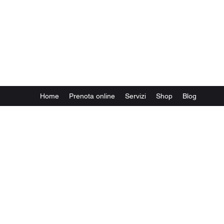
MisterX Barber Shop and
Salon Lugano
Piazzale Stazione, 6 - 6900 Lugano
(Accanto alla biglietteria)
Home
Prenota online
Servizi
Shop
Blog