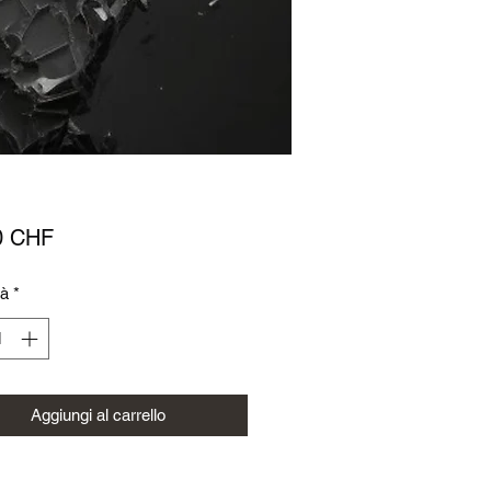
Prezzo
0 CHF
tà
*
Aggiungi al carrello