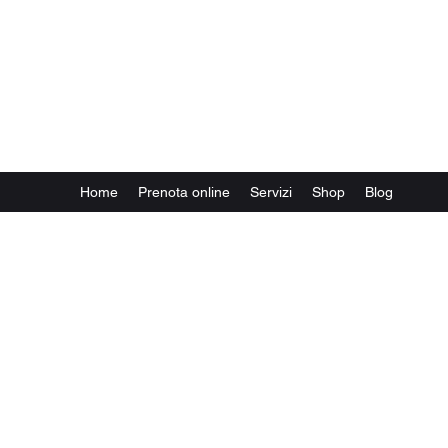
MisterX Barber Shop and
Salon Lugano
Piazzale Stazione, 6 - 6900 Lugano
(Accanto alla biglietteria)
Home
Prenota online
Servizi
Shop
Blog