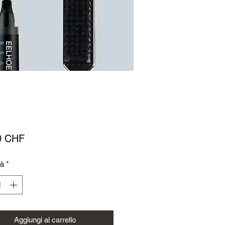
Prezzo
0 CHF
tà
*
Aggiungi al carrello