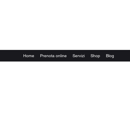
MisterX Barber Shop and
Salon Lugano
Piazzale Stazione, 6 - 6900 Lugano
(Accanto alla biglietteria)
Home
Prenota online
Servizi
Shop
Blog